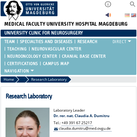
MEDICAL FACULTY
UNIVERSITY HOSPITAL MAGDEBURG
UNIVERSITY CLINIC FOR NEUROSURGERY
TEAM
SPECIALTIES AND DISEASES
RESEARCH
TEACHING
NEUROVASCULAR CENTER
NEUROONCOLOGY CENTER
CRANIAL BASE CENTER
CERTIFICATIONS
CAMPUS MAP
Home
Team
Research Laboratory
Research Laboratory
Laboratory Leader
Dr. rer. nat. Claudia A. Dumitru
Tel.:
+49 391 67 25217
claudia.dumitru@med.ovgu.de