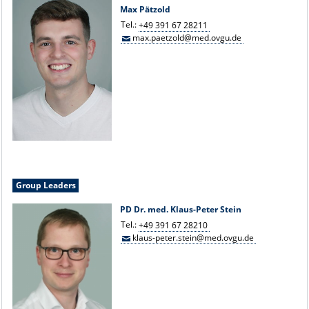
Max Pätzold
Tel.:
+49 391 67 28211
max.paetzold@med.ovgu.de
Group Leaders
PD Dr. med. Klaus-Peter Stein
Tel.:
+49 391 67 28210
klaus-peter.stein@med.ovgu.de