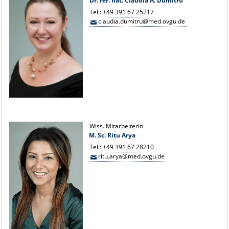
Dr. rer. nat. Claudia A. Dumitru
Tel.:
+49 391 67 25217
claudia.dumitru@med.ovgu.de
Wiss. Mitarbeiterin
M. Sc. Ritu Arya
Tel.:
+49 391 67 28210
ritu.arya@med.ovgu.de