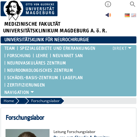
MEDIZINISCHE FAKULTÄT
UNIVERSITÄTSKLINIKUM MAGDEBURG A. ö. R.
UNIVERSITÄTSKLINIK FÜR NEUROCHIRURGIE
TEAM
SPEZIALGEBIETE UND ERKRANKUNGEN
FORSCHUNG
LEHRE
NEUVANET SAN
NEUROVASKULÄRES ZENTRUM
NEUROONKOLOGISCHES ZENTRUM
SCHÄDEL-BASIS-ZENTRUM
LAGEPLAN
ZERTIFIZIERUNGEN
Home
Team
Forschungslabor
Forschungslabor
Leitung Forschungslabor