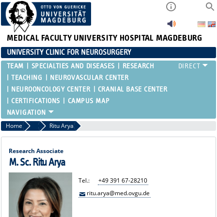
MEDICAL FACULTY
UNIVERSITY HOSPITAL MAGDEBURG
UNIVERSITY CLINIC FOR NEUROSURGERY
TEAM
SPECIALTIES AND DISEASES
RESEARCH
TEACHING
NEUROVASCULAR CENTER
NEUROONCOLOGY CENTER
CRANIAL BASE CENTER
CERTIFICATIONS
CAMPUS MAP
Home
Lednik, Pourgonabadi, Schaufler, Kaya
Ritu Arya
Research Associate
M. Sc. Ritu Arya
Tel.:
+49 391 67-28210
ritu.arya@med.ovgu.de