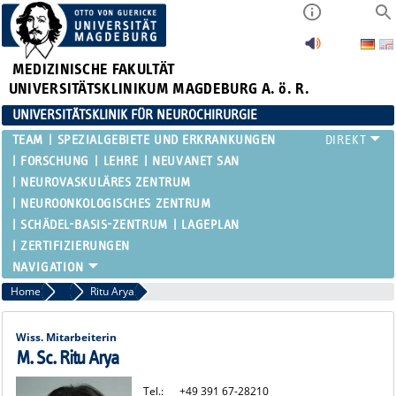
MEDIZINISCHE FAKULTÄT
UNIVERSITÄTSKLINIKUM MAGDEBURG A. ö. R.
UNIVERSITÄTSKLINIK FÜR NEUROCHIRURGIE
TEAM
SPEZIALGEBIETE UND ERKRANKUNGEN
FORSCHUNG
LEHRE
NEUVANET SAN
NEUROVASKULÄRES ZENTRUM
NEUROONKOLOGISCHES ZENTRUM
SCHÄDEL-BASIS-ZENTRUM
LAGEPLAN
ZERTIFIZIERUNGEN
Home
Lednik, Pourgonabadi, Schaufler, Kaya
Ritu Arya
Wiss. Mitarbeiterin
M. Sc. Ritu Arya
Tel.:
+49 391 67-28210