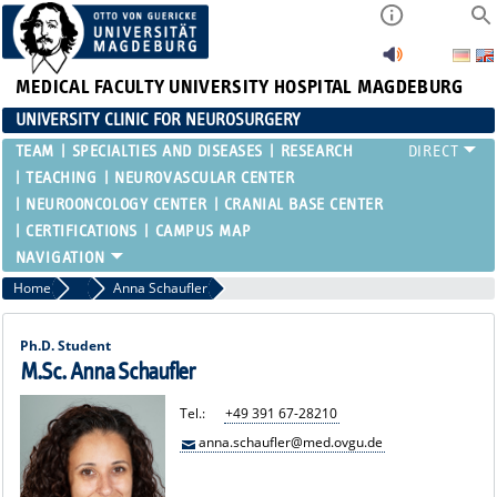
MEDICAL FACULTY
UNIVERSITY HOSPITAL MAGDEBURG
UNIVERSITY CLINIC FOR NEUROSURGERY
TEAM
SPECIALTIES AND DISEASES
RESEARCH
TEACHING
NEUROVASCULAR CENTER
NEUROONCOLOGY CENTER
CRANIAL BASE CENTER
CERTIFICATIONS
CAMPUS MAP
Home
Lednik, Pourgonabadi, Schaufler, Kaya
Anna Schaufler
Ph.D. Student
M.Sc. Anna Schaufler
Tel.:
+49 391 67-28210
anna.schaufler@med.ovgu.de