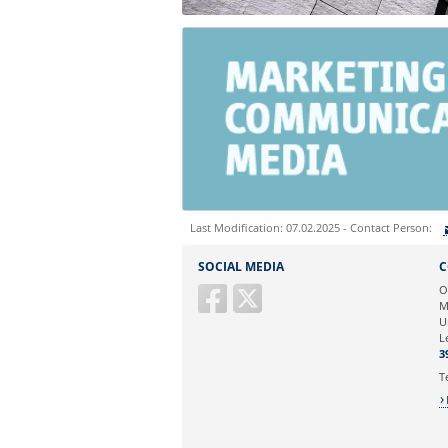
Last Modification: 07.02.2025 - Contact Person:
Sie können eine Nachricht versenden an:
SOCIAL MEDIA
C
Ihre E-Mailadresse:
O
M
U
Ihr Anliegen:
L
3
T