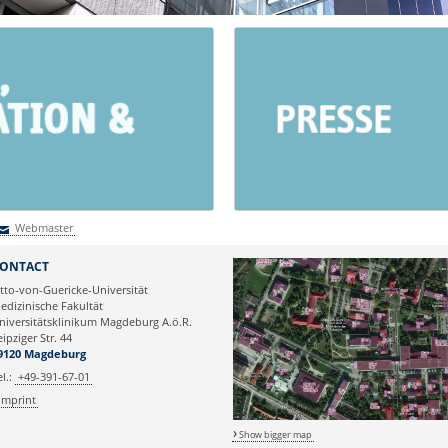
Webmaster
Webmaster
ONTACT
tto-von-Guericke-Universität
edizinische Fakultät
niversitätsklinikum Magdeburg A.ö.R.
eipziger Str. 44
9120 Magdeburg
el.:
+49-391-67-01
Imprint
Show bigger map