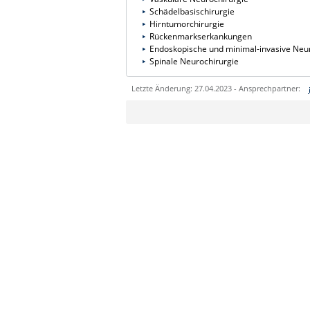
Schädelbasischirurgie
Hirntumorchirurgie
Rückenmarkserkankungen
Endoskopische und minimal-invasive Neu
Spinale Neurochirurgie
Letzte Änderung: 27.04.2023 - Ansprechpartner:
Sie können eine Nachricht versenden an:
Ihre E-Mailadresse:
Ihr Anliegen: