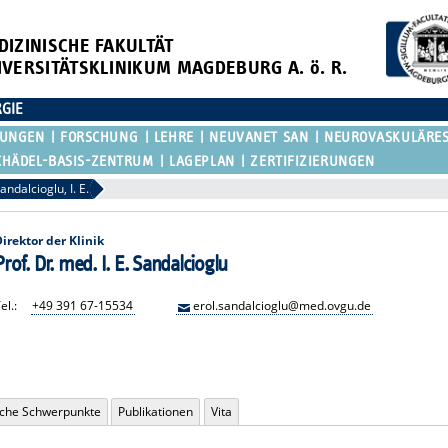
DIZINISCHE FAKULTÄT
IVERSITÄTSKLINIKUM MAGDEBURG A. ö. R.
RGIE
KUNGEN
FORSCHUNG
LEHRE
NEUVANET SAN
NEUROVASKULÄRE
CHÄDEL-BASIS-ZENTRUM
LAGEPLAN
ZERTIFIZIERUNGEN
andalcioglu, I. E.
Direktor der Klinik
Prof. Dr. med. I. E. Sandalcioglu
el.:
+49 391 67-15534
erol.sandalcioglu@med.ovgu.de
iche Schwerpunkte
Publikationen
Vita