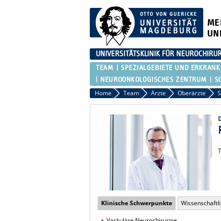
ME
UN
UNIVERSITÄTSKLINIK FÜR NEUROCHIRU
TEAM
SPEZIALGEBIETE UND ERKRAN
NEUROONKOLOGISCHES ZENTRUM
S
Home
Team
Ärzte
Oberärzte
S
T
Klinische Schwerpunkte
Wissenschaftl
Vaskuläre Neurochirurgie