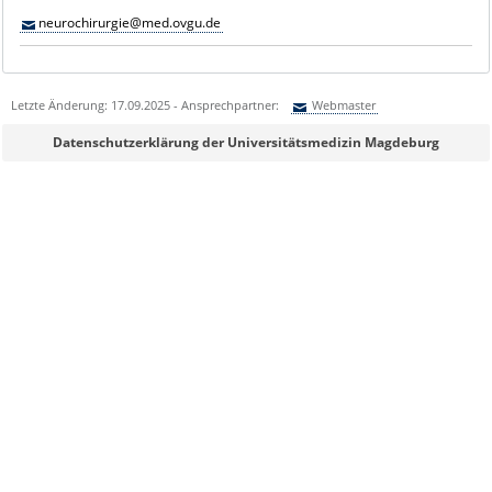
neurochirurgie@med.ovgu.de
Letzte Änderung: 17.09.2025 - Ansprechpartner:
Webmaster
Sie können eine Nachricht versenden an:
Webmaster
Datenschutzerklärung der Universitätsmedizin Magdeburg
Ihre E-Mailadresse:
Ihr Anliegen:
Sicherheitsabfrage: