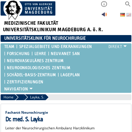
MEDIZINISCHE FAKULTÄT
UNIVERSITÄTSKLINIKUM MAGDEBURG A. ö. R.
UNIVERSITÄTSKLINIK FÜR NEUROCHIRURGIE
TEAM
SPEZIALGEBIETE UND ERKRANKUNGEN
FORSCHUNG
LEHRE
NEUVANET SAN
NEUROVASKULÄRES ZENTRUM
NEUROONKOLOGISCHES ZENTRUM
SCHÄDEL-BASIS-ZENTRUM
LAGEPLAN
ZERTIFIZIERUNGEN
Home
Fachärzte
Layka, S.
Facharzt Neurochirurgie
Dr. med. S. Layka
Leiter der Neurochirurgischen Ambulanz Harzklinikum