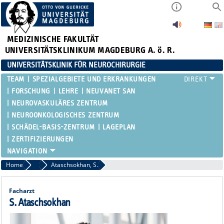
MEDIZINISCHE FAKULTÄT
UNIVERSITÄTSKLINIKUM MAGDEBURG A. ö. R.
UNIVERSITÄTSKLINIK FÜR NEUROCHIRURGIE
TEAM
SPEZIALGEBIETE UND ERKRANKUNGEN
FORSCHUNG
LEHRE
NEUVANET SAN
NEUROVASKULÄRES ZENTRUM
NEUROONKOLOGISCHES ZENTRUM
SCHÄDEL-BASIS-ZENTRUM
LAGEPLAN
ZERTIFIZIERUNGEN
Home
Fachärzte
Ataschsokhan, S.
Facharzt
S. Ataschsokhan