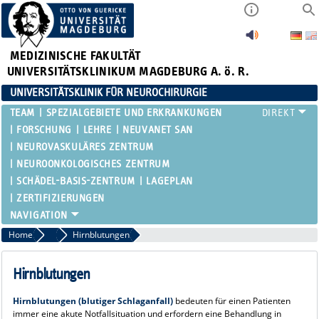
MEDIZINISCHE FAKULTÄT
UNIVERSITÄTSKLINIKUM MAGDEBURG A. ö. R.
UNIVERSITÄTSKLINIK FÜR NEUROCHIRURGIE
TEAM
SPEZIALGEBIETE UND ERKRANKUNGEN
FORSCHUNG
LEHRE
NEUVANET SAN
NEUROVASKULÄRES ZENTRUM
NEUROONKOLOGISCHES ZENTRUM
SCHÄDEL-BASIS-ZENTRUM
LAGEPLAN
ZERTIFIZIERUNGEN
Home
Neuro-Vaskuläre Neurochirurgie / Gefäßfehlbildungen
Hirnblutungen
Hirnblutungen
Hirnblutungen (blutiger Schlaganfall)
bedeuten für einen Patienten
immer eine akute Notfallsituation und erfordern eine Behandlung in