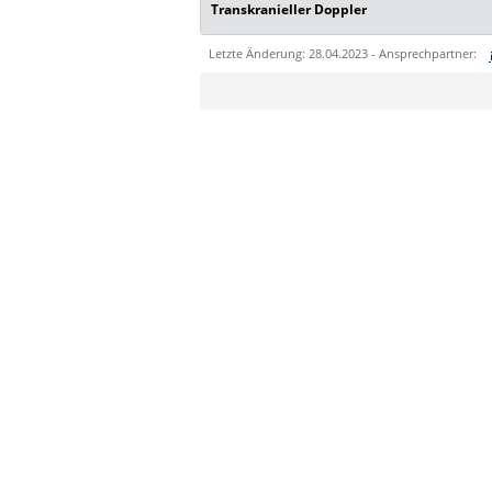
Transkranieller Doppler
Letzte Änderung: 28.04.2023 - Ansprechpartner:
Sie können eine Nachricht versenden an:
Ihre E-Mailadresse:
Ihr Anliegen:
Sicherheitsabfrage: