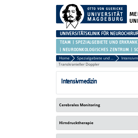
ME
UN
UNIVERSITÄTSKLINIK FÜR NEUROCHIRU
TEAM
SPEZIALGEBIETE UND ERKRAN
NEUROONKOLOGISCHES ZENTRUM
S
Home
Spezialgebiete und Erkrankungen
Intensivm
Transkranieller Doppler
Intensivmedizin
Cerebrales Monitoring
Hirndrucktherapie