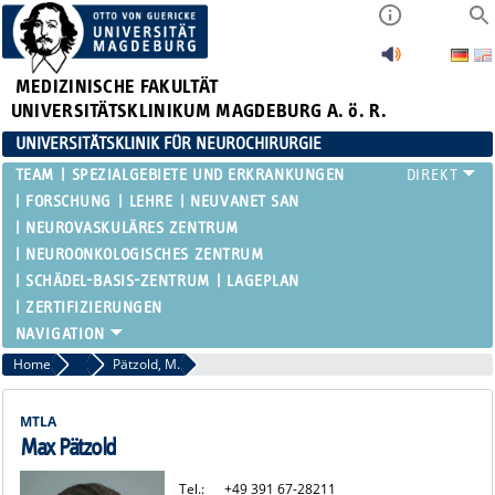
MEDIZINISCHE FAKULTÄT
UNIVERSITÄTSKLINIKUM MAGDEBURG A. ö. R.
UNIVERSITÄTSKLINIK FÜR NEUROCHIRURGIE
TEAM
SPEZIALGEBIETE UND ERKRANKUNGEN
FORSCHUNG
LEHRE
NEUVANET SAN
NEUROVASKULÄRES ZENTRUM
NEUROONKOLOGISCHES ZENTRUM
SCHÄDEL-BASIS-ZENTRUM
LAGEPLAN
ZERTIFIZIERUNGEN
Home
Pätzold, Böhme
Pätzold, M.
MTLA
Max Pätzold
Tel.:
+49 391 67-28211