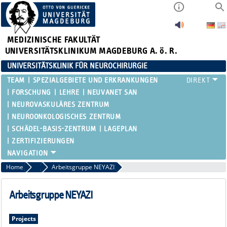
MEDIZINISCHE FAKULTÄT
UNIVERSITÄTSKLINIKUM MAGDEBURG A. ö. R.
UNIVERSITÄTSKLINIK FÜR NEUROCHIRURGIE
TEAM
SPEZIALGEBIETE UND ERKRANKUNGEN
FORSCHUNG
LEHRE
NEUVANET SAN
NEUROVASKULÄRES ZENTRUM
NEUROONKOLOGISCHES ZENTRUM
SCHÄDEL-BASIS-ZENTRUM
LAGEPLAN
ZERTIFIZIERUNGEN
Home
Forschung
Arbeitsgruppe NEYAZI
Arbeitsgruppe NEYAZI
Projects