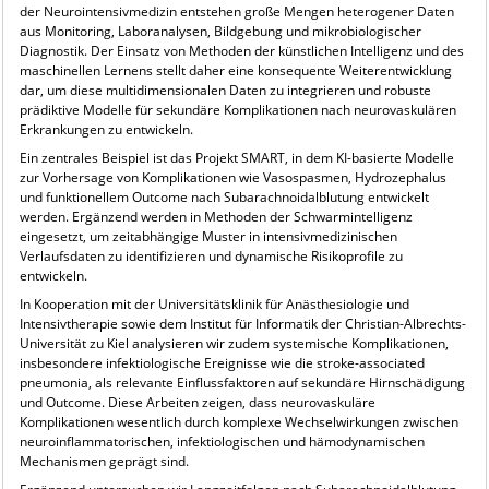
der Neurointensivmedizin entstehen große Mengen heterogener Daten
aus Monitoring, Laboranalysen, Bildgebung und mikrobiologischer
Diagnostik. Der Einsatz von Methoden der künstlichen Intelligenz und des
maschinellen Lernens stellt daher eine konsequente Weiterentwicklung
dar, um diese multidimensionalen Daten zu integrieren und robuste
prädiktive Modelle für sekundäre Komplikationen nach neurovaskulären
Erkrankungen zu entwickeln.
Ein zentrales Beispiel ist das Projekt SMART, in dem KI-basierte Modelle
zur Vorhersage von Komplikationen wie Vasospasmen, Hydrozephalus
und funktionellem Outcome nach Subarachnoidalblutung entwickelt
werden. Ergänzend werden in Methoden der Schwarmintelligenz
eingesetzt, um zeitabhängige Muster in intensivmedizinischen
Verlaufsdaten zu identifizieren und dynamische Risikoprofile zu
entwickeln.
In Kooperation mit der Universitätsklinik für Anästhesiologie und
Intensivtherapie sowie dem Institut für Informatik der Christian-Albrechts-
Universität zu Kiel analysieren wir zudem systemische Komplikationen,
insbesondere infektiologische Ereignisse wie die stroke-associated
pneumonia, als relevante Einflussfaktoren auf sekundäre Hirnschädigung
und Outcome. Diese Arbeiten zeigen, dass neurovaskuläre
Komplikationen wesentlich durch komplexe Wechselwirkungen zwischen
neuroinflammatorischen, infektiologischen und hämodynamischen
Mechanismen geprägt sind.