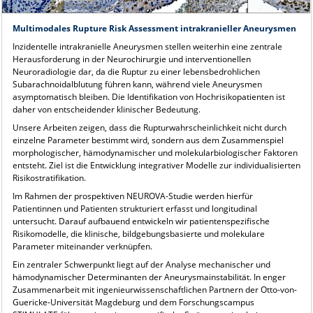
Multimodales Rupture Risk Assessment intrakranieller Aneurysmen
Inzidentelle intrakranielle Aneurysmen stellen weiterhin eine zentrale
Herausforderung in der Neurochirurgie und interventionellen
Neuroradiologie dar, da die Ruptur zu einer lebensbedrohlichen
Subarachnoidalblutung führen kann, während viele Aneurysmen
asymptomatisch bleiben. Die Identifikation von Hochrisikopatienten ist
daher von entscheidender klinischer Bedeutung.
Unsere Arbeiten zeigen, dass die Rupturwahrscheinlichkeit nicht durch
einzelne Parameter bestimmt wird, sondern aus dem Zusammenspiel
morphologischer, hämodynamischer und molekularbiologischer Faktoren
entsteht. Ziel ist die Entwicklung integrativer Modelle zur individualisierten
Risikostratifikation.
Im Rahmen der prospektiven NEUROVA-Studie werden hierfür
Patientinnen und Patienten strukturiert erfasst und longitudinal
untersucht. Darauf aufbauend entwickeln wir patientenspezifische
Risikomodelle, die klinische, bildgebungsbasierte und molekulare
Parameter miteinander verknüpfen.
Ein zentraler Schwerpunkt liegt auf der Analyse mechanischer und
hämodynamischer Determinanten der Aneurysmainstabilität. In enger
Zusammenarbeit mit ingenieurwissenschaftlichen Partnern der Otto-von-
Guericke-Universität Magdeburg und dem Forschungscampus