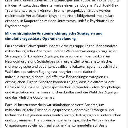
Ergänzend untersuchen wir Langzeitfolgen nach Subarachnoidalblutung
mit dem Ansatz, dass diese teilweise einem „endogenen“ Schädel-Hirn-
Trauma entsprechen könnten. In einer prospektiven Studie werden
multimodale Verlaufsdaten (psychometrisch, bildgebend, molekular)
erhoben, in Kooperation mit der Universitätsklinik für Psychiatrie und
Psychotherapie.
Mikrochirurgische Anatomie, chirurgische Strategien und
simulationsgestützte Operationsplanung
Ein zentraler Schwerpunkt unserer Arbeitsgruppe liegt auf der Analyse
mikrochirurgischer Anatomie und der Weiterentwicklung chirurgischer
Strategien für komplexe Zugänge, insbesondere in der vaskulären
Neurochirurgie und Schädelbasischirurgie. Ziel ist es, anatomische,
morphologische und patientenspezifische Faktoren systematisch in die
Wahl des operativen Zugangs zu integrieren und dadurch
individualisierte, sichere und effektive Behandlungsstrategien zu
ermöglichen. Eigene Arbeiten konnten zeigen, dass die differenzierte
Berücksichtigung aneurysmaspezifischer Parameter – etwa Morphologie
und Angulation – einen wesentlichen Einfluss auf die Wahl des Zugangs
und das klinische Outcome hat.
Parallel hierzu entwickeln wir simulationsbasierte Ansätze, um
mikrochirurgische Entscheidungsprozesse, operative Strategien und
technische Fertigkeiten unter kontrollierten Bedingungen zu untersuchen
und zu trainieren. Hierzu wurden patientenspezifische Virtual-Reality-
Umgebungen sowie hochrealistische Phantommodelle auf Basis